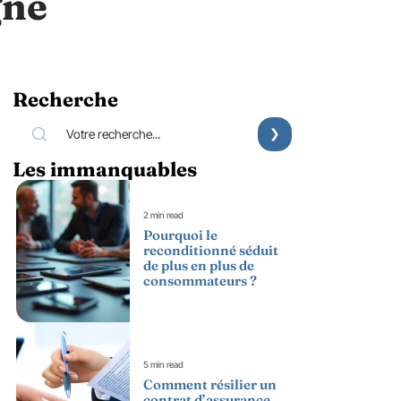
gne
Recherche
Les immanquables
2 min read
Pourquoi le
reconditionné séduit
de plus en plus de
consommateurs ?
5 min read
Comment résilier un
contrat d’assurance