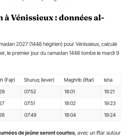
à Vénissieux : données al-
amadan 2027 (1448 hégirien) pour Vénissieux, calculé
rier, le premier jour du ramadan 1448 tombe le mardi 9
h (Fajr)
Shuruq (lever)
Maghrib (iftar)
Isha
29
07:52
18:01
19:21
27
07:51
18:02
19:23
26
07:49
18:04
19:24
ournées de jeûne seront courtes
, avec un iftar autour