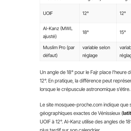
UOIF
12°
12°
Al-Kanz (MWL
18°
15°
ajusté)
Muslim Pro (par
variable selon
varia
défaut)
réglage
régla
Un angle de 18° pour le Fajr place l’heure d
12°. En pratique, la différence peut représe
lorsque le crépuscule astronomique s’étire.
Le site mosquee-proche.com indique que se
géographiques exactes de Vénissieux (
lat
UOIF à 12°. Al-Kanz utilise des angles de 18°
plus tardif sur son calendrier.