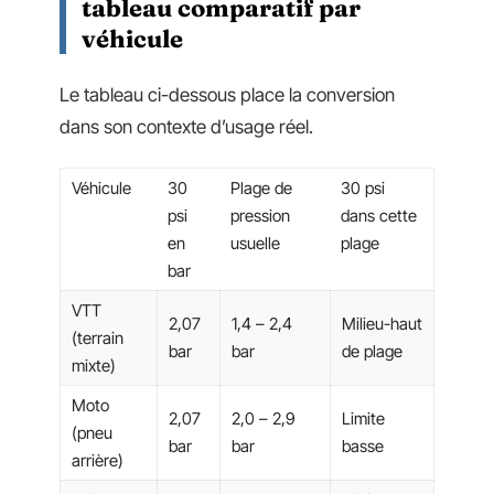
tableau comparatif par
véhicule
Le tableau ci-dessous place la conversion
dans son contexte d’usage réel.
Véhicule
30
Plage de
30 psi
psi
pression
dans cette
en
usuelle
plage
bar
VTT
2,07
1,4 – 2,4
Milieu-haut
(terrain
bar
bar
de plage
mixte)
Moto
2,07
2,0 – 2,9
Limite
(pneu
bar
bar
basse
arrière)