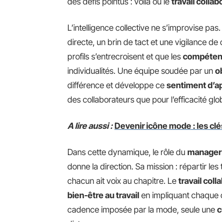
des défis pointus : voilà où le
travail collab
L’intelligence collective ne s’improvise pas
directe, un brin de tact et une vigilance de
profils s’entrecroisent et que les
compéten
individualités. Une équipe soudée par un
o
différence et développe ce
sentiment d’a
des collaborateurs que pour l’efficacité glo
A lire aussi :
Devenir icône mode : les clé
Dans cette dynamique, le rôle du
manager
donne la direction. Sa mission : répartir les
chacun ait voix au chapitre. Le
travail coll
bien-être au travail
en impliquant chaque c
cadence imposée par la mode, seule une
c