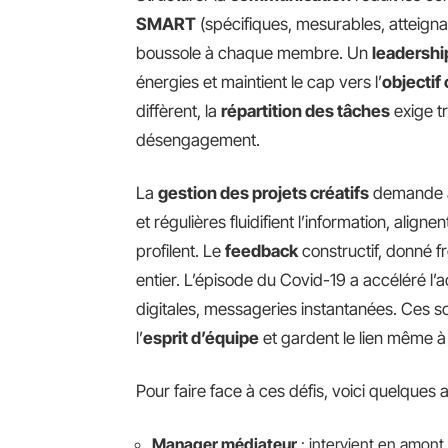
SMART
(spécifiques, mesurables, atteignab
boussole à chaque membre. Un
leadershi
énergies et maintient le cap vers l’
objecti
diffèrent, la
répartition des tâches
exige t
désengagement.
La
gestion des projets créatifs
demande à 
et régulières fluidifient l’information, align
profilent. Le
feedback
constructif, donné f
entier. L’épisode du Covid-19 a accéléré l’ad
digitales, messageries instantanées. Ces s
l’
esprit d’équipe
et gardent le lien même à
Pour faire face à ces défis, voici quelques 
Manager médiateur
: intervient en amont