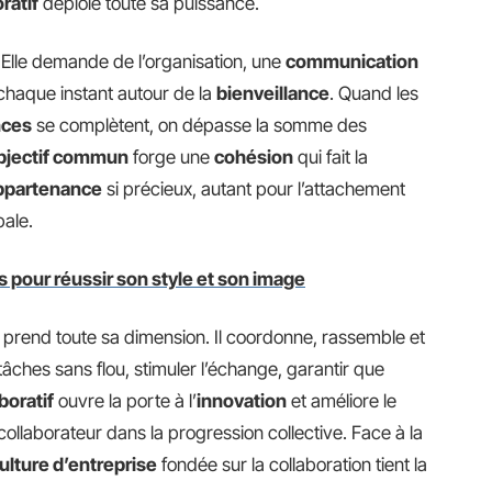
oratif
déploie toute sa puissance.
. Elle demande de l’organisation, une
communication
 chaque instant autour de la
bienveillance
. Quand les
ces
se complètent, on dépasse la somme des
bjectif commun
forge une
cohésion
qui fait la
ppartenance
si précieux, autant pour l’attachement
bale.
s pour réussir son style et son image
prend toute sa dimension. Il coordonne, rassemble et
 tâches sans flou, stimuler l’échange, garantir que
aboratif
ouvre la porte à l’
innovation
et améliore le
ollaborateur dans la progression collective. Face à la
ulture d’entreprise
fondée sur la collaboration tient la