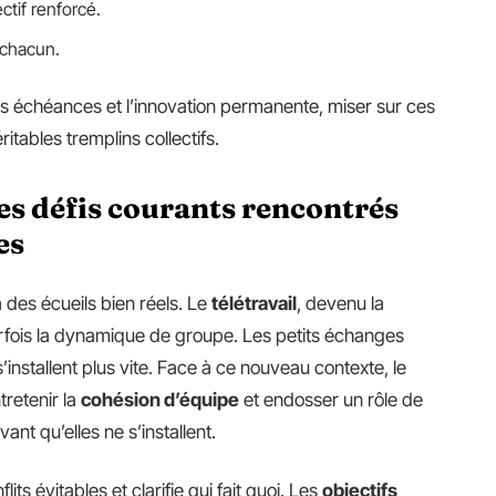
ectif renforcé.
r chacun.
 échéances et l’innovation permanente, miser sur ces
itables tremplins collectifs.
 défis courants rencontrés
es
 des écueils bien réels. Le
télétravail
, devenu la
parfois la dynamique de groupe. Les petits échanges
installent plus vite. Face à ce nouveau contexte, le
tretenir la
cohésion d’équipe
et endosser un rôle de
nt qu’elles ne s’installent.
lits évitables et clarifie qui fait quoi. Les
objectifs