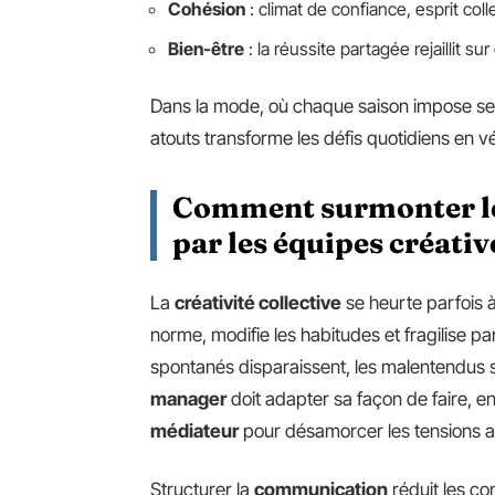
Cohésion
: climat de confiance, esprit coll
Bien-être
: la réussite partagée rejaillit su
Dans la mode, où chaque saison impose ses
atouts transforme les défis quotidiens en vér
Comment surmonter les
par les équipes créativ
La
créativité collective
se heurte parfois à
norme, modifie les habitudes et fragilise 
spontanés disparaissent, les malentendus s’
manager
doit adapter sa façon de faire, en
médiateur
pour désamorcer les tensions ava
Structurer la
communication
réduit les conf